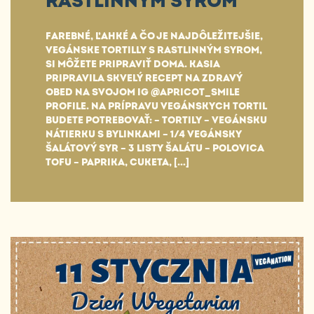
RASTLINNÝM SYROM
FAREBNÉ, ĽAHKÉ A ČO JE NAJDÔLEŽITEJŠIE,
VEGÁNSKE TORTILLY S RASTLINNÝM SYROM,
SI MÔŽETE PRIPRAVIŤ DOMA. KASIA
PRIPRAVILA SKVELÝ RECEPT NA ZDRAVÝ
OBED NA SVOJOM IG @APRICOT_SMILE
PROFILE. NA PRÍPRAVU VEGÁNSKYCH TORTIL
BUDETE POTREBOVAŤ: – TORTILY – VEGÁNSKU
NÁTIERKU S BYLINKAMI – 1/4 VEGÁNSKY
ŠALÁTOVÝ SYR – 3 LISTY ŠALÁTU – POLOVICA
TOFU – PAPRIKA, CUKETA, […]