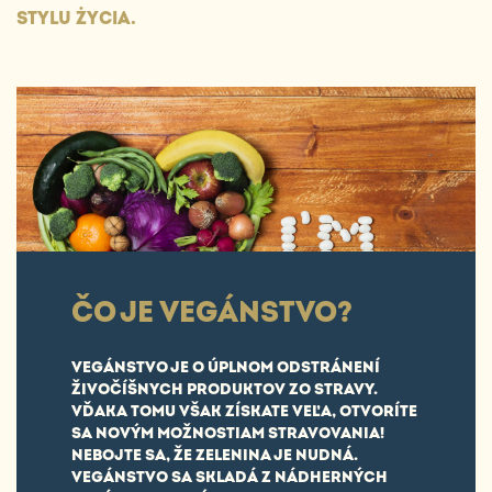
STYLU ŻYCIA.
ČO JE VEGÁNSTVO?
VEGÁNSTVO JE O ÚPLNOM ODSTRÁNENÍ
ŽIVOČÍŠNYCH PRODUKTOV ZO STRAVY.
VĎAKA TOMU VŠAK ZÍSKATE VEĽA, OTVORÍTE
SA NOVÝM MOŽNOSTIAM STRAVOVANIA!
NEBOJTE SA, ŽE ZELENINA JE NUDNÁ.
VEGÁNSTVO SA SKLADÁ Z NÁDHERNÝCH