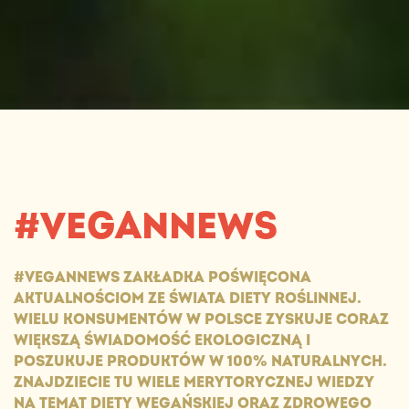
#VEGANNEWS
#VEGANNEWS ZAKŁADKA POŚWIĘCONA
AKTUALNOŚCIOM ZE ŚWIATA DIETY ROŚLINNEJ.
WIELU KONSUMENTÓW W POLSCE ZYSKUJE CORAZ
WIĘKSZĄ ŚWIADOMOŚĆ EKOLOGICZNĄ I
POSZUKUJE PRODUKTÓW W 100% NATURALNYCH.
ZNAJDZIECIE TU WIELE MERYTORYCZNEJ WIEDZY
NA TEMAT DIETY WEGAŃSKIEJ ORAZ ZDROWEGO