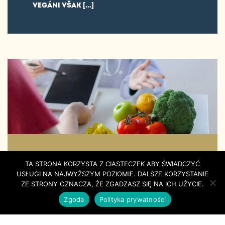
VEGÁNI VŠAK […]
KOĽKO KALÓRIÍ MÁ
TA STRONA KORZYSTA Z CIASTECZEK ABY ŚWIADCZYĆ
VEGÁNSKY SYR
USŁUGI NA NAJWYŻSZYM POZIOMIE. DALSZE KORZYSTANIE
ZE STRONY OZNACZA, ŻE ZGADZASZ SIĘ NA ICH UŻYCIE.
VEGANATION?
Zgoda
Polityka prywatności
VEGÁNSKE SYRY SÚ DOSTUPNÉ V RÔZNYCH