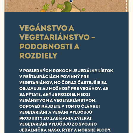
VEGÁNSTVO A
VEGETARIÁNSTVO –
PODOBNOSTI A
ROZDIELY
V POSLEDNÝCH ROKOCH JE JEDÁLNY LÍSTOK
V REŠTAURÁCIÁCH POVINNÝ PRE
VEGETARIÁNOV, NO ČORAZ ČASTEJŠIE SA
OBJAVUJE AJ MOŽNOSŤ PRE VEGÁNOV. AK
SA PÝTATE, AKÝ JE ROZDIEL MEDZI
VEGÁNSTVOM A VEGETARIÁNSTVOM,
ODPOVEĎ NÁJDETE V TOMTO ČLÁNKU!
VEGETARIÁNI A VEGÁNI VYLUČUJÚ
PRODUKTY ZO ZABÍJANIA ZVIERAT.
VEGETARIÁNI VYLUČUJÚ ZO SVOJHO
JEDÁLNIČKA MÄSO, RYBY A MORSKÉ PLODY.