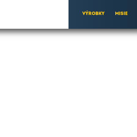
VÝROBKY
MISIE