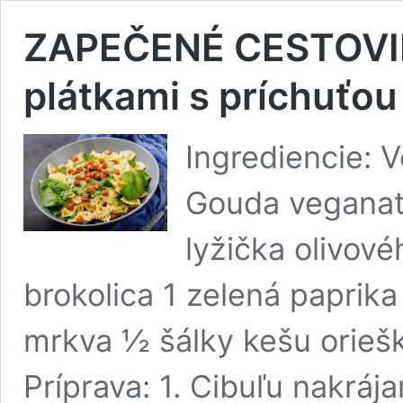
ZAPEČENÉ CESTOVI
plátkami s príchuťo
Ingrediencie: 
Gouda veganati
lyžička olivové
brokolica 1 zelená paprik
mrkva ½ šálky kešu orieš
Príprava: 1. Cibuľu nakrá