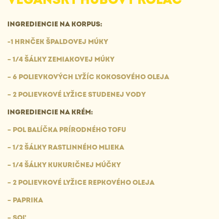
INGREDIENCIE NA KORPUS:
-1 HRNČEK ŠPALDOVEJ MÚKY
– 1/4 ŠÁLKY ZEMIAKOVEJ MÚKY
– 6 POLIEVKOVÝCH LYŽÍC KOKOSOVÉHO OLEJA
– 2 POLIEVKOVÉ LYŽICE STUDENEJ VODY
INGREDIENCIE NA KRÉM:
– POL BALÍČKA PRÍRODNÉHO TOFU
– 1/2 ŠÁLKY RASTLINNÉHO MLIEKA
– 1/4 ŠÁLKY KUKURIČNEJ MÚČKY
– 2 POLIEVKOVÉ LYŽICE REPKOVÉHO OLEJA
– PAPRIKA
– SOĽ