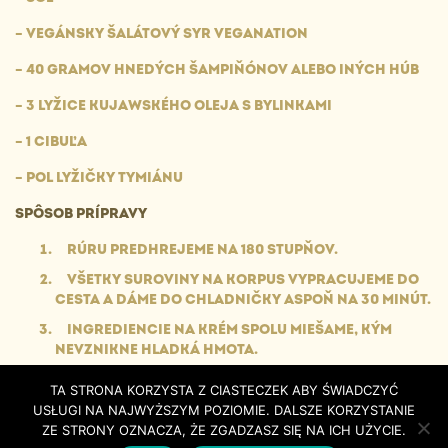
– VEGÁNSKY ŠALÁTOVÝ SYR VEGANATION
– 40 GRAMOV HNEDÝCH ŠAMPIŇÓNOV ALEBO INÝCH HÚB
– 3 LYŽICE KUJAWSKÉHO OLEJA S BYLINKAMI
– 1 CIBUĽA
– POL LYŽIČKY TYMIÁNU
SPÔSOB PRÍPRAVY
RÚRU PREDHREJEME NA 180 STUPŇOV.
VŠETKY SUROVINY NA KORPUS VYPRACUJEME DO
CESTA A DÁME DO CHLADNIČKY ASPOŇ NA 30 MINÚT.
INGREDIENCIE NA KRÉM SPOLU MIEŠAME, KÝM
NEVZNIKNE HLADKÁ HMOTA.
DOCHUTÍME SOĽOU A KORENÍM.
TA STRONA KORZYSTA Z CIASTECZEK ABY ŚWIADCZYĆ
DNO PLECHU NA PEČENIE PRIKRYJEME PAPIEROM.
USŁUGI NA NAJWYŻSZYM POZIOMIE. DALSZE KORZYSTANIE
ZE STRONY OZNACZA, ŻE ZGADZASZ SIĘ NA ICH UŻYCIE.
VYBERTE CESTO Z CHLADNIČKY, ROVNOMERNE HO