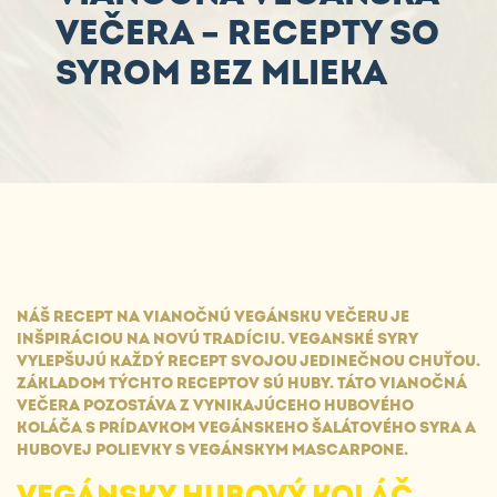
VEČERA – RECEPTY SO
SYROM BEZ MLIEKA
NÁŠ RECEPT NA VIANOČNÚ VEGÁNSKU VEČERU JE
INŠPIRÁCIOU NA NOVÚ TRADÍCIU. VEGANSKÉ SYRY
VYLEPŠUJÚ KAŽDÝ RECEPT SVOJOU JEDINEČNOU CHUŤOU.
ZÁKLADOM TÝCHTO RECEPTOV SÚ HUBY. TÁTO VIANOČNÁ
VEČERA POZOSTÁVA Z VYNIKAJÚCEHO HUBOVÉHO
KOLÁČA S PRÍDAVKOM VEGÁNSKEHO ŠALÁTOVÉHO SYRA A
HUBOVEJ POLIEVKY S VEGÁNSKYM MASCARPONE.
VEGÁNSKY HUBOVÝ KOLÁČ