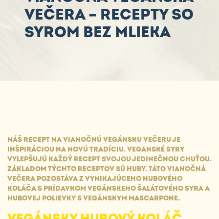
VEČERA – RECEPTY SO
SYROM BEZ MLIEKA
NÁŠ RECEPT NA VIANOČNÚ VEGÁNSKU VEČERU JE
INŠPIRÁCIOU NA NOVÚ TRADÍCIU. VEGANSKÉ SYRY
VYLEPŠUJÚ KAŽDÝ RECEPT SVOJOU JEDINEČNOU CHUŤOU.
ZÁKLADOM TÝCHTO RECEPTOV SÚ HUBY. TÁTO VIANOČNÁ
VEČERA POZOSTÁVA Z VYNIKAJÚCEHO HUBOVÉHO
KOLÁČA S PRÍDAVKOM VEGÁNSKEHO ŠALÁTOVÉHO SYRA A
HUBOVEJ POLIEVKY S VEGÁNSKYM MASCARPONE.
VEGÁNSKY HUBOVÝ KOLÁČ