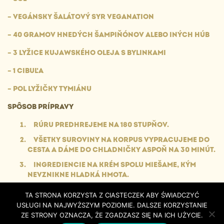
– VEGÁNSKY ŠALÁTOVÝ SYR VEGANATION
– 40 GRAMOV HNEDÝCH ŠAMPIŇÓNOV ALEBO INÝCH HÚB
– 3 LYŽICE KUJAWSKÉHO OLEJA S BYLINKAMI
– 1 CIBUĽA
– POL LYŽIČKY TYMIÁNU
SPÔSOB PRÍPRAVY
RÚRU PREDHREJEME NA 180 STUPŇOV.
VŠETKY SUROVINY NA KORPUS VYPRACUJEME DO
CESTA A DÁME DO CHLADNIČKY ASPOŇ NA 30 MINÚT.
INGREDIENCIE NA KRÉM SPOLU MIEŠAME, KÝM
NEVZNIKNE HLADKÁ HMOTA.
DOCHUTÍME SOĽOU A KORENÍM.
TA STRONA KORZYSTA Z CIASTECZEK ABY ŚWIADCZYĆ
DNO PLECHU NA PEČENIE PRIKRYJEME PAPIEROM.
USŁUGI NA NAJWYŻSZYM POZIOMIE. DALSZE KORZYSTANIE
ZE STRONY OZNACZA, ŻE ZGADZASZ SIĘ NA ICH UŻYCIE.
VYBERTE CESTO Z CHLADNIČKY, ROVNOMERNE HO