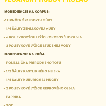
INGREDIENCIE NA KORPUS:
-1 HRNČEK ŠPALDOVEJ MÚKY
– 1/4 ŠÁLKY ZEMIAKOVEJ MÚKY
– 6 POLIEVKOVÝCH LYŽÍC KOKOSOVÉHO OLEJA
– 2 POLIEVKOVÉ LYŽICE STUDENEJ VODY
INGREDIENCIE NA KRÉM:
– POL BALÍČKA PRÍRODNÉHO TOFU
– 1/2 ŠÁLKY RASTLINNÉHO MLIEKA
– 1/4 ŠÁLKY KUKURIČNEJ MÚČKY
– 2 POLIEVKOVÉ LYŽICE REPKOVÉHO OLEJA
– PAPRIKA
– SOĽ