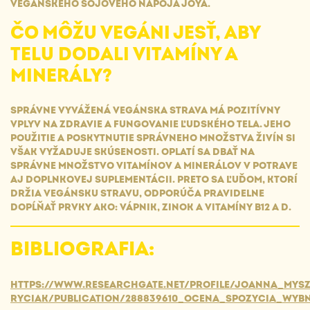
VEGÁNSKEHO SÓJOVÉHO NÁPOJA JOYA.
ČO MÔŽU VEGÁNI JESŤ, ABY
TELU DODALI VITAMÍNY A
MINERÁLY?
SPRÁVNE VYVÁŽENÁ VEGÁNSKA STRAVA MÁ POZITÍVNY
VPLYV NA ZDRAVIE A FUNGOVANIE ĽUDSKÉHO TELA. JEHO
POUŽITIE A POSKYTNUTIE SPRÁVNEHO MNOŽSTVA ŽIVÍN SI
VŠAK VYŽADUJE SKÚSENOSTI. OPLATÍ SA DBAŤ NA
SPRÁVNE MNOŽSTVO VITAMÍNOV A MINERÁLOV V POTRAVE
AJ DOPLNKOVEJ SUPLEMENTÁCII. PRETO SA ĽUĎOM, KTORÍ
DRŽIA VEGÁNSKU STRAVU, ODPORÚČA PRAVIDELNE
DOPĹŇAŤ PRVKY AKO: VÁPNIK, ZINOK A VITAMÍNY B12 A D.
BIBLIOGRAFIA:
HTTPS://WWW.RESEARCHGATE.NET/PROFILE/JOANNA_MYS
RYCIAK/PUBLICATION/288839610_OCENA_SPOZYCIA_WY