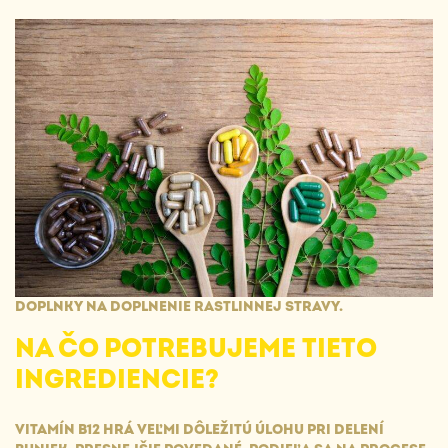
DOPLNKY NA DOPLNENIE RASTLINNEJ STRAVY.
NA ČO POTREBUJEME TIETO
INGREDIENCIE?
VITAMÍN B12 HRÁ VEĽMI DÔLEŽITÚ ÚLOHU PRI DELENÍ