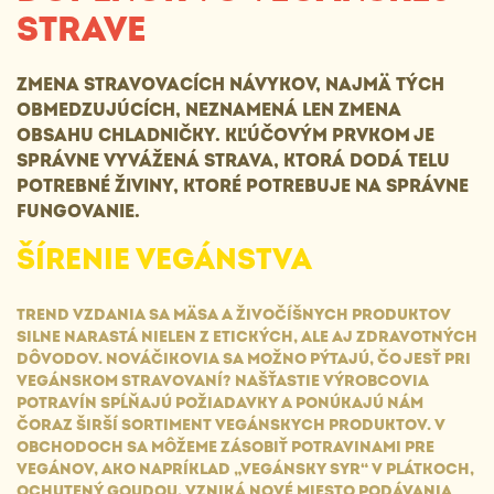
STRAVE
ZMENA STRAVOVACÍCH NÁVYKOV, NAJMÄ TÝCH
OBMEDZUJÚCÍCH, NEZNAMENÁ LEN ZMENA
OBSAHU CHLADNIČKY. KĽÚČOVÝM PRVKOM JE
SPRÁVNE VYVÁŽENÁ STRAVA, KTORÁ DODÁ TELU
POTREBNÉ ŽIVINY, KTORÉ POTREBUJE NA SPRÁVNE
FUNGOVANIE.
ŠÍRENIE VEGÁNSTVA
TREND VZDANIA SA MÄSA A ŽIVOČÍŠNYCH PRODUKTOV
SILNE NARASTÁ NIELEN Z ETICKÝCH, ALE AJ ZDRAVOTNÝCH
DÔVODOV. NOVÁČIKOVIA SA MOŽNO PÝTAJÚ, ČO JESŤ PRI
VEGÁNSKOM STRAVOVANÍ? NAŠŤASTIE VÝROBCOVIA
POTRAVÍN SPĹŇAJÚ POŽIADAVKY A PONÚKAJÚ NÁM
ČORAZ ŠIRŠÍ SORTIMENT VEGÁNSKYCH PRODUKTOV. V
OBCHODOCH SA MÔŽEME ZÁSOBIŤ POTRAVINAMI PRE
VEGÁNOV, AKO NAPRÍKLAD „VEGÁNSKY SYR“ V PLÁTKOCH,
OCHUTENÝ GOUDOU. VZNIKÁ NOVÉ MIESTO PODÁVANIA