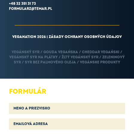
+48 32 351 31 73
FORMULARZ@TEMAR.PL
VEGANATION 2026 |
ZÁSADY OCHRANY OSOBNÝCH ÚDAJOV
VEGÁNSKÝ SYR / GOUDA VEGAŃSKA / CHEDDAR VEGAŃSKI /
VEGÁNSKÝ SYR NA PLÁTKY / ŽLTÝ VEGÁNSKÝ SYR / ZELENINOVÝ
SYR / SYR BEZ PALMOVÉHO OLEJA / VEGÁNSKE PRODUKTY
FORMULÁR