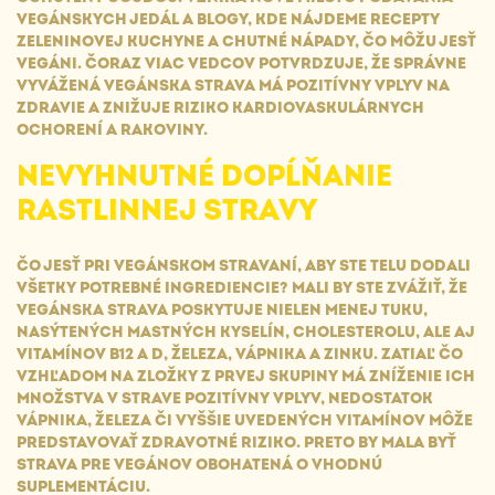
VEGÁNSKYCH JEDÁL A BLOGY, KDE NÁJDEME RECEPTY
ZELENINOVEJ KUCHYNE A CHUTNÉ NÁPADY, ČO MÔŽU JESŤ
VEGÁNI. ČORAZ VIAC VEDCOV POTVRDZUJE, ŽE SPRÁVNE
VYVÁŽENÁ VEGÁNSKA STRAVA MÁ POZITÍVNY VPLYV NA
ZDRAVIE A ZNIŽUJE RIZIKO KARDIOVASKULÁRNYCH
OCHORENÍ A RAKOVINY.
NEVYHNUTNÉ DOPĹŇANIE
RASTLINNEJ STRAVY
ČO JESŤ PRI VEGÁNSKOM STRAVANÍ, ABY STE TELU DODALI
VŠETKY POTREBNÉ INGREDIENCIE? MALI BY STE ZVÁŽIŤ, ŽE
VEGÁNSKA STRAVA POSKYTUJE NIELEN MENEJ TUKU,
NASÝTENÝCH MASTNÝCH KYSELÍN, CHOLESTEROLU, ALE AJ
VITAMÍNOV B12 A D, ŽELEZA, VÁPNIKA A ZINKU. ZATIAĽ ČO
VZHĽADOM NA ZLOŽKY Z PRVEJ SKUPINY MÁ ZNÍŽENIE ICH
MNOŽSTVA V STRAVE POZITÍVNY VPLYV, NEDOSTATOK
VÁPNIKA, ŽELEZA ČI VYŠŠIE UVEDENÝCH VITAMÍNOV MÔŽE
PREDSTAVOVAŤ ZDRAVOTNÉ RIZIKO. PRETO BY MALA BYŤ
STRAVA PRE VEGÁNOV OBOHATENÁ O VHODNÚ
SUPLEMENTÁCIU.