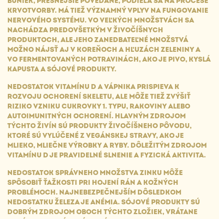
BUNIEK, PRESNEJŠIE POVEDANÉ, PODIEĽA SA NA PROCESE
KRVOTVORBY. MÁ TIEŽ VÝZNAMNÝ VPLYV NA FUNGOVANIE
NERVOVÉHO SYSTÉMU. VO VEĽKÝCH MNOŽSTVÁCH SA
NACHÁDZA PREDOVŠETKÝM V ŽIVOČÍŠNYCH
PRODUKTOCH, ALE JEHO ZANEDBATEĽNÉ MNOŽSTVÁ
MOŽNO NÁJSŤ AJ V KOREŇOCH A HĽUZÁCH ZELENINY A
VO FERMENTOVANÝCH POTRAVINÁCH, AKO JE PIVO, KYSLÁ
KAPUSTA A SÓJOVÉ PRODUKTY.
NEDOSTATOK VITAMÍNU D A VÁPNIKA PRISPIEVA K
ROZVOJU OCHORENÍ SKELETU, ALE MÔŽE TIEŽ ZVÝŠIŤ
RIZIKO VZNIKU CUKROVKY 1. TYPU, RAKOVINY ALEBO
AUTOIMUNITNÝCH OCHORENÍ. HLAVNÝM ZDROJOM
TÝCHTO ŽIVÍN SÚ PRODUKTY ŽIVOČÍŠNEHO PÔVODU,
KTORÉ SÚ VYLÚČENÉ Z VEGÁNSKEJ STRAVY, AKO JE
MLIEKO, MLIEČNE VÝROBKY A RYBY. DÔLEŽITÝM ZDROJOM
VITAMÍNU D JE PRAVIDELNÉ SLNENIE A FYZICKÁ AKTIVITA.
NEDOSTATOK SPRÁVNEHO MNOŽSTVA ZINKU MÔŽE
SPÔSOBIŤ ŤAŽKOSTI PRI HOJENÍ RÁN A KOŽNÝCH
PROBLÉMOCH. NAJNEBEZPEČNEJŠÍM DÔSLEDKOM
NEDOSTATKU ŽELEZA JE ANÉMIA. SÓJOVÉ PRODUKTY SÚ
DOBRÝM ZDROJOM OBOCH TÝCHTO ZLOŽIEK, VRÁTANE