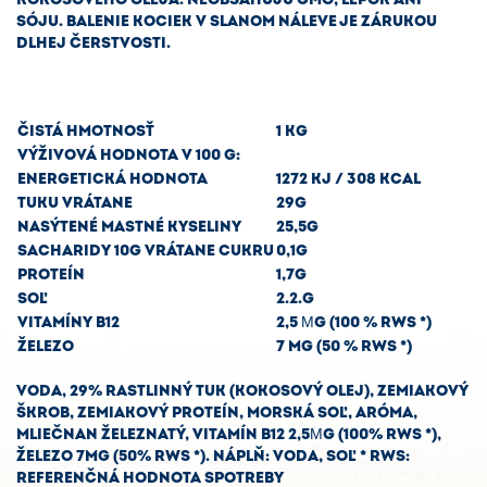
SÓJU. BALENIE KOCIEK V SLANOM NÁLEVE JE ZÁRUKOU
DLHEJ ČERSTVOSTI.
ČISTÁ HMOTNOSŤ
1 KG
VÝŽIVOVÁ HODNOTA V 100 G:
ENERGETICKÁ HODNOTA
1272 KJ / 308 KCAL
TUKU VRÁTANE
29G
NASÝTENÉ MASTNÉ KYSELINY
25,5G
SACHARIDY 10G VRÁTANE CUKRU
0,1G
PROTEÍN
1,7G
SOĽ
2.2.G
VITAMÍNY B12
2,5 ΜG (100 % RWS *)
ŽELEZO
7 MG (50 % RWS *)
VODA, 29% RASTLINNÝ TUK (KOKOSOVÝ OLEJ), ZEMIAKOVÝ
ŠKROB, ZEMIAKOVÝ PROTEÍN, MORSKÁ SOĽ, ARÓMA,
MLIEČNAN ŽELEZNATÝ, VITAMÍN B12 2,5ΜG (100% RWS *),
ŽELEZO 7MG (50% RWS *). NÁPLŇ: VODA, SOĽ * RWS:
REFERENČNÁ HODNOTA SPOTREBY