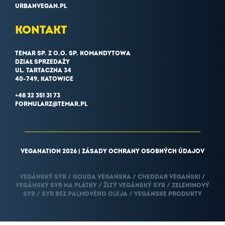
URBANVEGAN.PL
KONTAKT
TEMAR SP. Z O.O. SP. KOMANDYTOWA
DZIAŁ SPRZEDAŻY
UL. TARTACZNA 34
40-749, KATOWICE
+48 32 351 31 73
FORMULARZ@TEMAR.PL
VEGANATION 2026 |
ZÁSADY OCHRANY OSOBNÝCH ÚDAJOV
VEGÁNSKÝ SYR / GOUDA VEGAŃSKA / CHEDDAR VEGAŃSKI /
VEGÁNSKÝ SYR NA PLÁTKY / ŽLTÝ VEGÁNSKÝ SYR / ZELENINOVÝ
SYR / SYR BEZ PALMOVÉHO OLEJA / VEGÁNSKE PRODUKTY