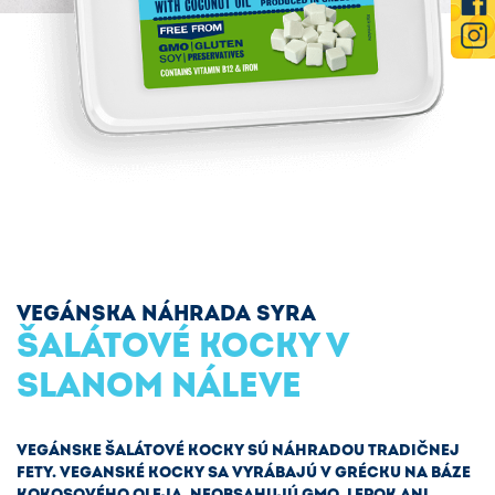
VEGÁNSKA NÁHRADA SYRA
ŠALÁTOVÉ KOCKY V
SLANOM NÁLEVE
VEGÁNSKE ŠALÁTOVÉ KOCKY SÚ NÁHRADOU TRADIČNEJ
FETY. VEGANSKÉ KOCKY SA VYRÁBAJÚ V GRÉCKU NA BÁZE
KOKOSOVÉHO OLEJA. NEOBSAHUJÚ GMO, LEPOK ANI