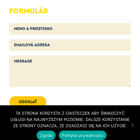
FORMULÁR
ODOSLAŤ
TA STRONA KORZYSTA Z CIASTECZEK ABY ŚWIADCZYĆ
USŁUGI NA NAJWYŻSZYM POZIOMIE. DALSZE KORZYSTANIE
SÚHLAS
SO SPRACOVANÍM OSOBNÝCH ÚDAJOV
ZE STRONY OZNACZA, ŻE ZGADZASZ SIĘ NA ICH UŻYCIE.
Zgoda
Polityka prywatności