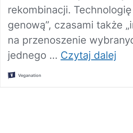
rekombinacji. Technologię
genową”, czasami także „i
na przenoszenie wybrany
Żywnoś
jednego …
Czytaj dalej
GMO:
czym
jest
Veganation
i
dlaczeg
jest
szkodli