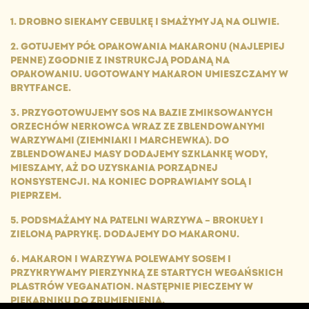
1. DROBNO SIEKAMY CEBULKĘ I SMAŻYMY JĄ NA OLIWIE.
2. GOTUJEMY PÓŁ OPAKOWANIA MAKARONU (NAJLEPIEJ
PENNE) ZGODNIE Z INSTRUKCJĄ PODANĄ NA
OPAKOWANIU. UGOTOWANY MAKARON UMIESZCZAMY W
BRYTFANCE.
3. PRZYGOTOWUJEMY SOS NA BAZIE ZMIKSOWANYCH
ORZECHÓW NERKOWCA WRAZ ZE ZBLENDOWANYMI
WARZYWAMI (ZIEMNIAKI I MARCHEWKA). DO
ZBLENDOWANEJ MASY DODAJEMY SZKLANKĘ WODY,
MIESZAMY, AŻ DO UZYSKANIA PORZĄDNEJ
KONSYSTENCJI. NA KONIEC DOPRAWIAMY SOLĄ I
PIEPRZEM.
5. PODSMAŻAMY NA PATELNI WARZYWA – BROKUŁY I
ZIELONĄ PAPRYKĘ. DODAJEMY DO MAKARONU.
6. MAKARON I WARZYWA POLEWAMY SOSEM I
PRZYKRYWAMY PIERZYNKĄ ZE STARTYCH WEGAŃSKICH
PLASTRÓW VEGANATION. NASTĘPNIE PIECZEMY W
PIEKARNIKU DO ZRUMIENIENIA.