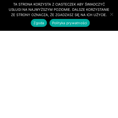
TA STRONA KORZYSTA Z CIASTECZEK ABY ŚWIADCZYĆ
USŁUGI NA NAJWYŻSZYM POZIOMIE. DALSZE KORZYSTANIE
ZE STRONY OZNACZA, ŻE ZGADZASZ SIĘ NA ICH UŻYCIE.
Zgoda
Polityka prywatności