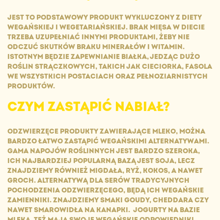
JEST TO PODSTAWOWY PRODUKT WYKLUCZONY Z DIETY
WEGAŃSKIEJ I WEGETARIAŃSKIEJ. BRAK MIĘSA W DIECIE
TRZEBA UZUPEŁNIAĆ INNYMI PRODUKTAMI, ŻEBY NIE
ODCZUĆ SKUTKÓW BRAKU MINERAŁÓW I WITAMIN.
ISTOTNYM BĘDZIE ZAPEWNIANIE BIAŁKA, JEDZĄC DUŻO
ROŚLIN STRĄCZKOWYCH, TAKICH JAK CIECIORKA, FASOLA
WE WSZYSTKICH POSTACIACH ORAZ PEŁNOZIARNISTYCH
PRODUKTÓW.
CZYM ZASTĄPIĆ NABIAŁ?
ODZWIERZĘCE PRODUKTY ZAWIERAJĄCE MLEKO, MOŻNA
BARDZO ŁATWO ZASTĄPIĆ WEGAŃSKIMI ALTERNATYWAMI.
GAMA NAPOJÓW ROŚLINNYCH JEST BARDZO SZEROKA,
ICH NAJBARDZIEJ POPULARNĄ BAZĄ JEST SOJA, LECZ
ZNAJDZIEMY RÓWNIEŻ MIGDAŁA, RYŻ, KOKOS, A NAWET
GROCH. ALTERNATYWĄ DLA SERÓW TRADYCYJNYCH
POCHODZENIA ODZWIERZĘCEGO, BĘDĄ ICH WEGAŃSKIE
ZAMIENNIKI. ZNAJDZIEMY SMAKI GOUDY, CHEDDARA CZY
NAWET SMAROWIDŁA NA KANAPKI. JOGURTY NA BAZIE
MLEKA, TEŻ MAJĄ SWOJE WEGAŃSKIE ODPOWIEDNIKI,