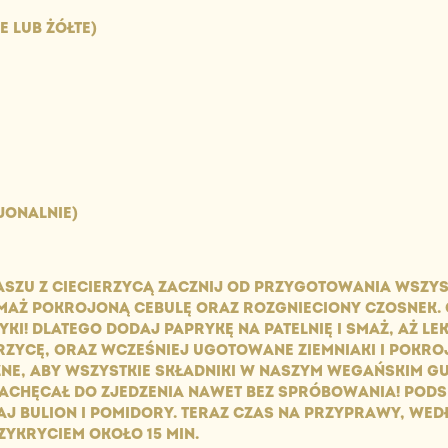
E LUB ŻÓŁTE)
CJONALNIE)
ZU Z CIECIERZYCĄ ZACZNIJ OD PRZYGOTOWANIA WSZYS
AŻ POKROJONĄ CEBULĘ ORAZ ROZGNIECIONY CZOSNEK. GU
RYKI! DLATEGO DODAJ PAPRYKĘ NA PATELNIĘ I SMAŻ, AŻ L
ZYCĘ, ORAZ WCZEŚNIEJ UGOTOWANE ZIEMNIAKI I POKRO
WAŻNE, ABY WSZYSTKIE SKŁADNIKI W NASZYM WEGAŃSKIM 
 ZACHĘCAŁ DO ZJEDZENIA NAWET BEZ SPRÓBOWANIA! POD
J BULION I POMIDORY. TERAZ CZAS NA PRZYPRAWY, W
ZYKRYCIEM OKOŁO 15 MIN.