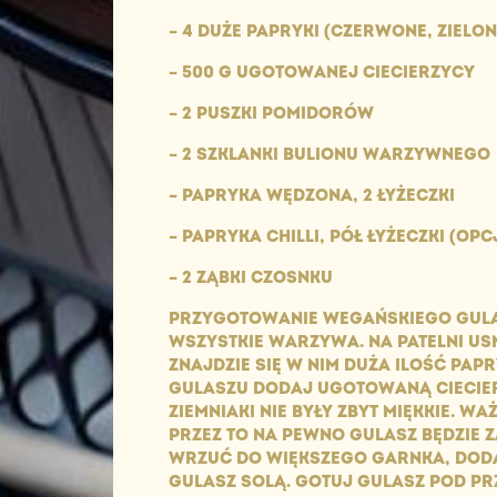
– 4 DUŻE PAPRYKI (CZERWONE, ZIELON
– 500 G UGOTOWANEJ CIECIERZYCY
– 2 PUSZKI POMIDORÓW
– 2 SZKLANKI BULIONU WARZYWNEGO
– PAPRYKA WĘDZONA, 2 ŁYŻECZKI
– PAPRYKA CHILLI, PÓŁ ŁYŻECZKI (OP
– 2 ZĄBKI CZOSNKU
PRZYGOTOWANIE WEGAŃSKIEGO GULAS
WSZYSTKIE WARZYWA. NA PATELNI USM
ZNAJDZIE SIĘ W NIM DUŻA ILOŚĆ PAP
GULASZU DODAJ UGOTOWANĄ CIECIER
ZIEMNIAKI NIE BYŁY ZBYT MIĘKKIE. 
PRZEZ TO NA PEWNO GULASZ BĘDZIE
WRZUĆ DO WIĘKSZEGO GARNKA, DODA
GULASZ SOLĄ. GOTUJ GULASZ POD PR