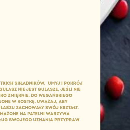
TKICH SKŁADNIKÓW, UMYJ I POKRÓJ
LASZ NIE JEST GULASZE, JEŚLI NIE
EKKO ZMIĘKNIE. DO WEGAŃSKIEGO
JONE W KOSTKĘ. UWAŻAJ, ABY
GULASZU ZACHOWAŁY SWÓJ KSZTAŁT.
SMAŻONE NA PATELNI WARZYWA
EDŁUG SWOJEGO UZNANIA PRZYPRAW