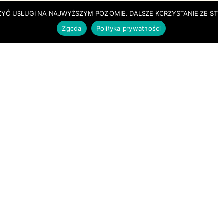
YĆ USŁUGI NA NAJWYŻSZYM POZIOMIE. DALSZE KORZYSTANIE ZE ST
Zgoda
Polityka prywatności
KONTAKT
FORMULARZ
TEMAR SP. Z O.O. SP.
KOMANDYTOWA
DZIAŁ SPRZEDAŻY
UL. TARTACZNA 34
40-749, KATOWICE
+48 32 351 31 73