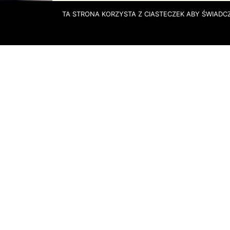
TA STRONA KORZYSTA Z CIASTECZEK ABY ŚWIADCZ
MAPA
GDZIE
KUPIĆ?
PRODUKTY
AKTUALNOŚCI
FRISCO.PL
VEGE KUCHNIA
AUCHAN.PL
KONTAKT
MAKRO.PL