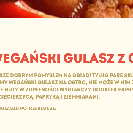
WEGAŃSKI GULASZ Z 
SZE DOBRYM POMYSŁEM NA OBIAD! TYLKO PARE SK
BIMY WEGAŃSKI GULASZ NA OSTRO, NIE MOŻE W NIM
NE NUTY W ZUPEŁNOŚCI WYSTARCZY DODATEK PAPR
CIECIERZYCĄ, PAPRYKĄ I ZIEMNIAKAMI.
ULASZU POTRZEBUJESZ: