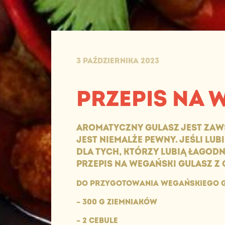
3 PAŹDZIERNIKA 2023
PRZEPIS NA 
AROMATYCZNY GULASZ JEST ZAW
JEST NIEMALŻE PEWNY. JEŚLI LU
DLA TYCH, KTÓRZY LUBIĄ ŁAGOD
PRZEPIS NA WEGAŃSKI GULASZ Z 
DO PRZYGOTOWANIA WEGAŃSKIEGO G
– 300 G ZIEMNIAKÓW
– 2 CEBULE