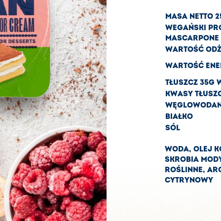
MASA NETTO 2
WEGAŃSKI PR
MASCARPONE
WARTOŚĆ ODŻ
WARTOŚĆ ENE
TŁUSZCZ 35G 
KWASY TŁUSZ
WĘGLOWODANY
BIAŁKO
SÓL
WODA, OLEJ 
SKROBIA MODY
ROŚLINNE, A
CYTRYNOWY