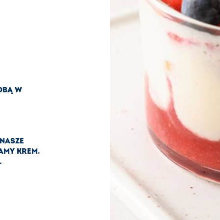
OBĄ W
 NASZE
AMY KREM.
.