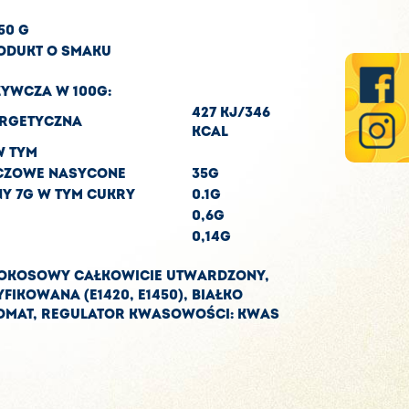
50 G
ODUKT O SMAKU
YWCZA W 100G:
427 KJ/346
RGETYCZNA
KCAL
W TYM
CZOWE NASYCONE
35G
 7G W TYM CUKRY
0.1G
0,6G
0,14G
KOKOSOWY CAŁKOWICIE UTWARDZONY,
FIKOWANA (E1420, E1450), BIAŁKO
ROMAT, REGULATOR KWASOWOŚCI: KWAS