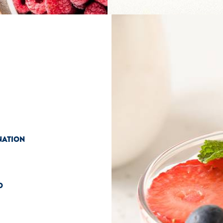
ATION
O